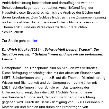
Antidiskriminierung beschrieben und darauffolgend wird der
Schulbuchmarkt genauer betrachtet. Anschließend folgt der
Hauptteil dieser Broschüre, nämlich die Analyse der Bücher und
deren Ergebnisse. Zum Schluss findet sich eine Zusammenfassung
und ein Fazit über die Studie sowie Unterrichtsmaterialien zum
Thema LSBTI und ein Verzeichnis zu den untersuchten
Schulbüchern.
Zur Studie geht es
hier
.
Dr. Ulrich Klocke (2018):
„
Schwuchtel! Lesbe! Transe
“
, Die
Situation von lsbti* Sch
ü
ler*innen und wie wir sie verbessern
k
ö
nnen“
Homophobie und Transphobie sind an Schulen weit verbreitet.
Diese Befragung beschäftigt sich mit der aktuellen Situation von
LSBTI Schüler*innen und geht z.B. auf die Themen Diskriminierung,
Wissen und Sichtbarkeit und der Umgang von Lehrkräften mit
LSBTI Schüler*innen in der Schule ein. Das Ergebnis der
Untersuchung zeigt, dass die LSBTI Schüler*innen oft eine
unscheinbare Gruppe sind, der noch nicht genug Beachtung
gegeben wird. Durch die Berücksichtigung von LSBTI Personen in
Materialien und Medien und durch das Hinterfragen von